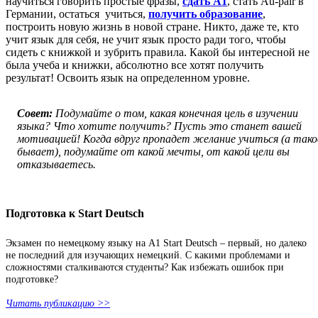
научиться говорить простые фразы,
сдать А1
, стать Au-pair в
Германии, остаться учиться,
получить образование
,
построить новую жизнь в новой стране. Никто, даже те, кто
учит язык для себя, не учит язык просто ради того, чтобы
сидеть с книжкой и зубрить правила. Какой бы интересной не
была учеба и книжки, абсолютно все хотят получить
результат! Освоить язык на определенном уровне.
Совет:
Подумайте о том, какая конечная цель в изучении
языка? Что хотите получить? Пусть это станет вашей
мотивацией! Когда вдруг пропадет желание учиться (а тако
бывает), подумайте от какой мечты, от какой цели вы
отказываетесь.
Подготовка к Start Deutsch
Экзамен по немецкому языку на А1 Start Deutsch – первый, но далеко
не последний для изучающих немецкий. С какими проблемами и
сложностями сталкиваются студенты? Как избежать ошибок при
подготовке?
Читать публикацию >>