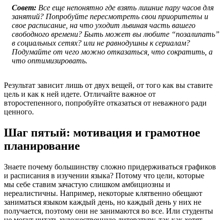
Совет:
Все еще непонятно где взять лишние пару часов для
занятий? Попробуйте пересмотреть свои приоритеты и
свое расписание, на что уходит львиная часть вашего
свободного времени? Быть может вы любите “позалипать”
в социальных сетях? или не равнодушны к сериалам?
Подумайте от чего можно отказаться, что сократить, а
что оптимизировать.
Результат зависит лишь от двух вещей, от того как вы ставите
цель и как к ней идете. Отличайте важное от
второстепенного, попробуйте отказаться от неважного ради
ценного.
Шаг пятый: мотивация и грамотное
планирование
Знаете почему большинству сложно придерживаться графиков
и расписания в изучении языка? Потому что цели, которые
мы себе ставим зачастую слишком амбициозны и
нереалистичны. Например, некоторые клятвенно обещают
заниматься языком каждый день, но каждый день у них не
получается, поэтому они не занимаются во все. Или студенты
не могут читать художественную литературу, так как хотят