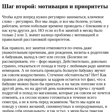
Шаг второй: мотивация и приоритеты
Чтобы идти вперед нужно регулярно заниматься, ключевое
слово – регулярно. Все мы люди, и все мы болеем, устаем,
работаем, хотим побольше времени проводить с близкими и у
нас куча других дел. НО если из 8-и занятий в месяц было
только 2 или 3, значит налицо проблема с мотивацией и
правильной расстановкой приоритетов.
Как правило, все занятия отменяются по очень даже
уважительным причинам, дни рождения, визиты к родителям
и бабушкам, выход в свет или сессия. (Болезни не
рассматриваем, это – форс-мажор). Действительно, довольно
странно, отказаться от похода в театр с любимым ради занятия
немецким. А не поехать проведать больную бабушку звучит
уж совсем кощунственно. Стечение обстоятельств? Нет! Как
правило для окружающих за кадром остается тот факт, что к
бабушке можно было бы приехать и на часик попозже или в
другой день, но на другой день назначена встреча с лучшей
подругой и поход по магазинам, которые уж совсем не хочется
отменять, а к сессии нужно готовиться в течение всего
семестра, а не в ночь перед экзаменом. Часто мы идем на
поводу у своих желаний, сиюминутных и непродуманных, и
любим себя оправдывать: я так устал, у меня была тяжелая