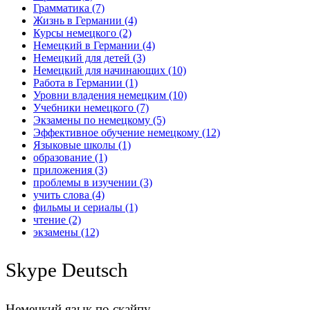
Грамматика
(7)
Жизнь в Германии
(4)
Курсы немецкого
(2)
Немецкий в Германии
(4)
Немецкий для детей
(3)
Немецкий для начинающих
(10)
Работа в Германии
(1)
Уровни владения немецким
(10)
Учебники немецкого
(7)
Экзамены по немецкому
(5)
Эффективное обучение немецкому
(12)
Языковые школы
(1)
образование
(1)
приложения
(3)
проблемы в изучении
(3)
учить слова
(4)
фильмы и сериалы
(1)
чтение
(2)
экзамены
(12)
Skype Deutsch
Немецкий язык по скайпу