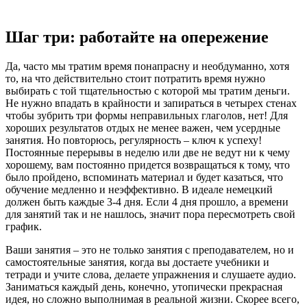
Шаг три: работайте на опережение
Да, часто мы тратим время понапрасну и необдуманно, хотя
то, на что действительно стоит потратить время нужно
выбирать с той тщательностью с которой мы тратим деньги.
Не нужно впадать в крайности и запираться в четырех стенах
чтобы зубрить три формы неправильных глаголов, нет! Для
хороших результатов отдых не менее важен, чем усердные
занятия. Но повторюсь, регулярность – ключ к успеху!
Постоянные перерывы в неделю или две не ведут ни к чему
хорошему, вам постоянно придется возвращаться к тому, что
было пройдено, вспоминать материал и будет казаться, что
обучение медленно и неэффективно. В идеале немецкий
должен быть каждые 3-4 дня. Если 4 дня прошло, а времени
для занятий так и не нашлось, значит пора пересмотреть свой
график.
Ваши занятия – это не только занятия с преподавателем, но и
самостоятельные занятия, когда вы достаете учебники и
тетради и учите слова, делаете упражнения и слушаете аудио.
Заниматься каждый день, конечно, утопически прекрасная
идея, но сложно выполнимая в реальной жизни. Скорее всего,