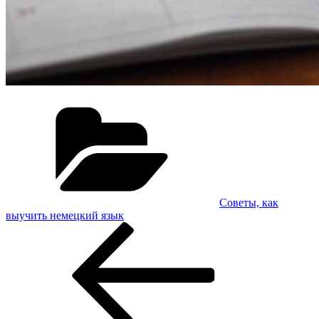
Рубрики
Советы, как
выучить немецкий язык
Навигация
Предыдущая
запись:
по
записям