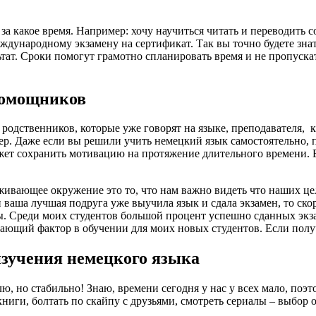
 какое время. Например: хочу научиться читать и переводить со 
еждународному экзамену на сертификат. Так вы точно будете зна
тат. Сроки помогут грамотно спланировать время и не пропуска
помощников
 родственников, которые уже говорят на языке, преподавателя, 
р. Даже если вы решили учить немецкий язык самостоятельно, п
 может сохранить мотивацию на протяжение длительного времени
ивающее окружение это то, что нам важно видеть что наших цел
 ваша лучшая подруга уже выучила язык и сдала экзамен, то скоре
ны. Среди моих студентов большой процент успешно сданных экза
щий фактор в обучении для моих новых студентов. Если получи
изучения немецкого языка
лю, но стабильно! Знаю, времени сегодня у нас у всех мало, по
книги, болтать по скайпу с друзьями, смотреть сериалы – выбор