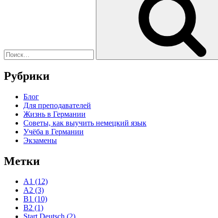
Рубрики
Блог
Для преподавателей
Жизнь в Германии
Советы, как выучить немецкий язык
Учёба в Германии
Экзамены
Метки
A1
(12)
A2
(3)
B1
(10)
B2
(1)
Start Deutsch
(2)