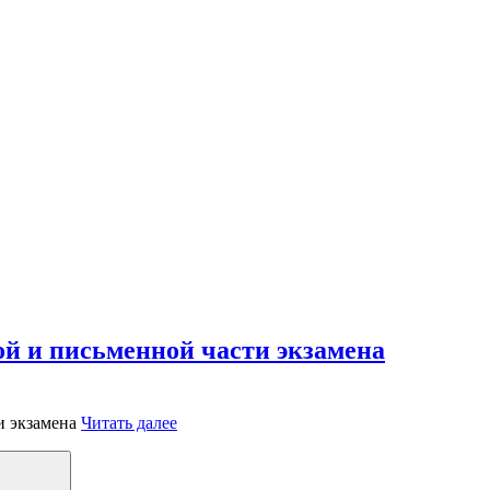
ной и письменной части экзамена
«Темы
Читать далее
для
B2.
Поиск
Гайд