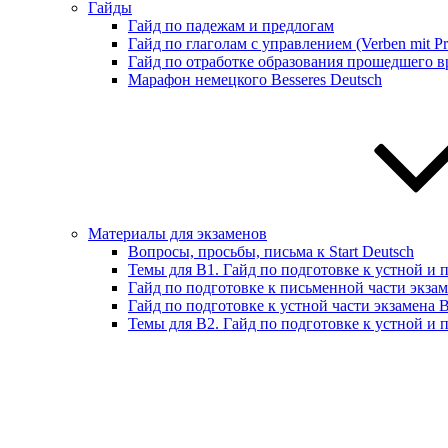
Гайды
Гайд по падежам и предлогам
Гайд по глаголам с управлением (Verben mit Pr
Гайд по отработке образования прошедшего вр
Марафон немецкого Besseres Deutsch
Материалы для экзаменов
Вопросы, просьбы, письма к Start Deutsch
Темы для B1. Гайд по подготовке к устной и 
Гайд по подготовке к письменной части экза
Гайд по подготовке к устной части экзамена 
Темы для B2. Гайд по подготовке к устной и 