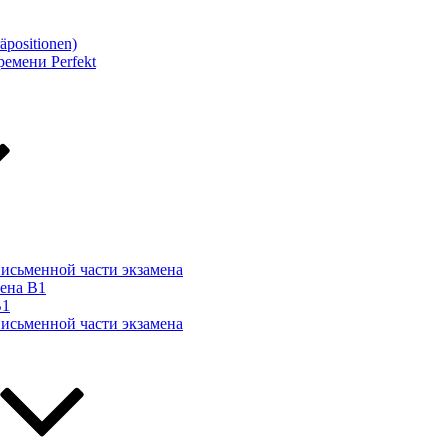
äpositionen)
емени Perfekt
письменной части экзамена
мена B1
B1
письменной части экзамена