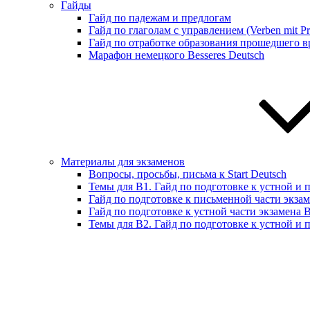
Гайды
Гайд по падежам и предлогам
Гайд по глаголам с управлением (Verben mit Pr
Гайд по отработке образования прошедшего вр
Марафон немецкого Besseres Deutsch
Материалы для экзаменов
Вопросы, просьбы, письма к Start Deutsch
Темы для B1. Гайд по подготовке к устной и 
Гайд по подготовке к письменной части экза
Гайд по подготовке к устной части экзамена 
Темы для B2. Гайд по подготовке к устной и 