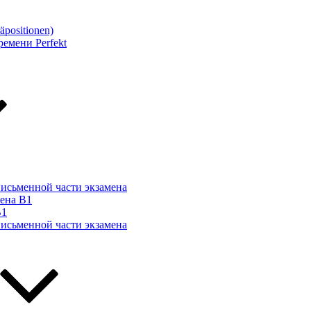
äpositionen)
емени Perfekt
письменной части экзамена
мена B1
B1
письменной части экзамена