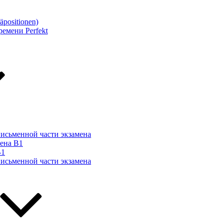
äpositionen)
емени Perfekt
письменной части экзамена
мена B1
B1
письменной части экзамена