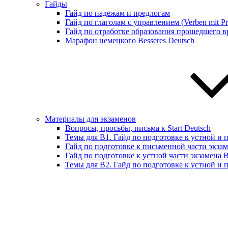
Гайды
Гайд по падежам и предлогам
Гайд по глаголам с управлением (Verben mit Pr
Гайд по отработке образования прошедшего вр
Марафон немецкого Besseres Deutsch
Материалы для экзаменов
Вопросы, просьбы, письма к Start Deutsch
Темы для B1. Гайд по подготовке к устной и 
Гайд по подготовке к письменной части экза
Гайд по подготовке к устной части экзамена 
Темы для B2. Гайд по подготовке к устной и 