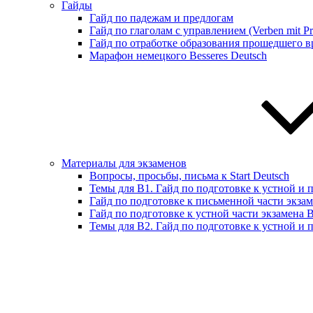
Гайды
Гайд по падежам и предлогам
Гайд по глаголам с управлением (Verben mit Pr
Гайд по отработке образования прошедшего вр
Марафон немецкого Besseres Deutsch
Материалы для экзаменов
Вопросы, просьбы, письма к Start Deutsch
Темы для B1. Гайд по подготовке к устной и 
Гайд по подготовке к письменной части экза
Гайд по подготовке к устной части экзамена 
Темы для B2. Гайд по подготовке к устной и 