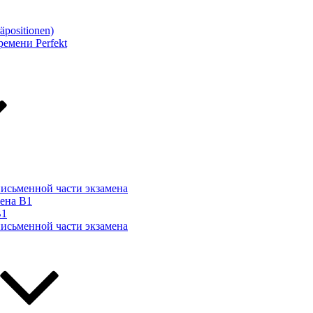
äpositionen)
емени Perfekt
письменной части экзамена
мена B1
B1
письменной части экзамена