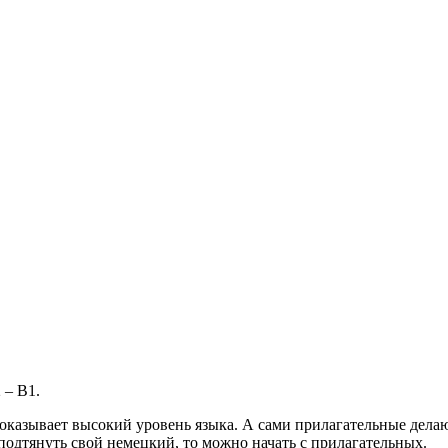
 – B1.
азывает высокий уровень языка. А сами прилагательные делают
подтянуть свой немецкий, то можно начать с прилагательных.