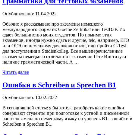
Грамматика для тестовых экзаменов
Опубликовано: 11.04.2022
Обычно я рассказываю про экзамены немецкого
международного формата: Goethe Zertifikat или TestDaF. Их
сдает большинство моих студентов. Но помимо этих
экзаменов, иногда нужно сдать и другие, telc, например, ЕГЭ
или ОГЭ по немецкому для школьников, или пройти C-Test
для поступления в Studienkolleg. Все вышеперечисленные
экзамены немецкого отличает от экзаменов Гёте Института
наличие грамматической части. А …
«Грамматика
Читать далее
для
тестовых
Ошибки в Schreiben и Sprechen B1
экзаменов»
Опубликовано: 10.02.2022
В сегодняшней статье я бы хотела разобрать какие ошибки
совершают студенты при подготовке к устной и письменной
части экзамена по немецкому языку на уровень B1 – ошибки в
Schreiben и Sprechen B1.