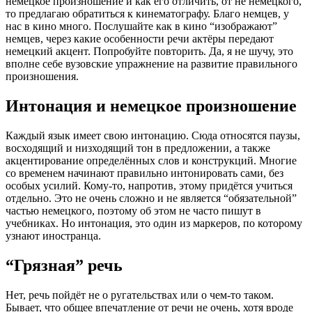
немецкое произношение и как его отличить, от не немецкого,
то предлагаю обратиться к кинематографу. Благо немцев, у
нас в кино много. Послушайте как в кино “изображают”
немцев, через какие особенности речи актёры передают
немецкий акцент. Попробуйте повторить. Да, я не шучу, это
вполне себе вузовские упражнение на развитие правильного
произношения.
Интонация и немецкое произношение
Каждый язык имеет свою интонацию. Сюда относятся паузы,
восходящий и низходящий тон в предложении, а также
акцентирование определённых слов и конструкций. Многие
со временем начинают правильно интонировать сами, без
особых усилий. Кому-то, напротив, этому придётся учиться
отдельно. Это не очень сложно и не является “обязательной”
частью немецкого, поэтому об этом не часто пишут в
учебниках. Но интонация, это один из маркеров, по которому
узнают иностранца.
“Грязная” речь
Нет, речь пойдёт не о ругательствах или о чем-то таком.
Бывает, что общее впечатление от речи не очень, хотя вроде