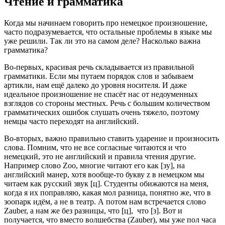
Чтение и грамматика
Когда мы начинаем говорить про немецкое произношение,
часто подразумевается, что остальные проблемы в языке мы
уже решили. Так ли это на самом деле? Насколько важна
грамматика?
Во-первых, красивая речь складывается из правильной
грамматики. Если мы путаем порядок слов и забываем
артикли, нам ещё далеко до уровня носителя. И даже
идеальное произношение не спасёт нас от недоуменных
взглядов со стороны местных. Речь с большим количеством
грамматических ошибок слушать очень тяжело, поэтому
немцы часто переходят на английский.
Во-вторых, важно правильно ставить ударение и произносить
слова. Помним, что не все согласные читаются и что
немецкий, это не английский и правила чтения другие.
Например слово Zoo, многие читают его как [зу], на
английский манер, хотя вообще-то букву z в немецком мы
читаем как русский звук [ц]. Студенты обижаются на меня,
когда я их поправляю, какая мол разница, понятно же, что в
зоопарк идём, а не в театр. А потом нам встречается слово
Zauber, а нам же без разницы, что [ц],
что [з]. Вот и
получается, что вместо волшебства (Zauber), мы уже пол часа