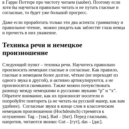
в Гарри Поттере про чистоту читаем (sauber). Поэтому если
хотя бы научиться правильно читать и не путать гласные и
согласные, то будет уже большой прогресс.
Даже если проработать только эти два аспекта: грамматику и
правильное чтение, можно увидеть как заблестят глаза немца
и прочесть в них уважение.
Техника речи и немецкое
произношение
Следующий пункт – техника речи. Научитесь правильно
произносить немецкие гласные и согласные. Как правило,
гласные в немецком более долгие, чёткие (не переходят из
одного звука в другой), и активно артикулируются, а не
произносятся скомканно. Также можно почувствовать
разницу между немецкими и русскими звуками “р” и “х”.
Обратите внимание, как их произносят носители и
попробуйте повторить (а не читать на русский манер, как вам
удобнее). Согласные звуки в конце слов в классическом
немецком произношении (Hochdeutsch) стремятся к
оглушению: Tag – [так], Bad – [бат]. Перед гласными,
напротив, читаются звонко: Gut – [гут], das – [дас].