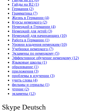
Гайды на B2
(1)
Германия
(2)
Грамматика
(7)
Жизнь в Германии
(4)
Курсы немецкого
(2)
Немецкий в Германии
(4)
Немецкий для детей
(3)
Немецкий для начинающих
(10)
Работа в Германии
(1)
Уровни владения немецким
(10)
Учебники немецкого
(7)
Экзамены по немецкому
(5)
Эффективное обучение немецкому
(12)
Языковые школы
(1)
образование
(1)
приложения
(3)
проблемы в изучении
(3)
учить слова
(4)
фильмы и сериалы
(1)
чтение
(2)
экзамены
(12)
Skype Deutsch