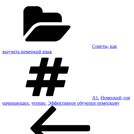
Рубрики
Советы, как
выучить немецкий язык
Метки
A1
,
Немецкий для
начинающих
,
чтение
,
Эффективное обучение немецкому
Навигация
Предыдущая
запись:
по
записям