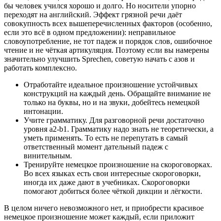
бы человек учился хорошо и долго. Но носители упорно
переходят на английский. Эффект грязной речи даёт
совокупность всех вышеперечисленных факторов (особенно,
если это всё в одном предложении): неправильное
словоупотребление, не тот падеж и порядок слов, ошибочное
чтение и не чёткая артикуляция. Поэтому если вы намерены
значительно улучшить Sprechen, советую начать с азов и
работать комплексно.
Отработайте идеальное произношение устойчивых
конструкций на каждый день. Обращайте внимание не
только на буквы, но и на звуки, добейтесь немецкой
интонации.
Учите грамматику. Для разговорной речи достаточно
уровня а2-b1. Грамматику надо знать не теоретически, а
уметь применять. То есть не перепутать в самый
ответственный момент дательный падеж с
винительным.
Тренируйте немецкое произношение на скороговорках.
Во всех языках есть свои интересные скороговорки,
иногда их даже дают в учебниках. Скороговорки
помогают добиться более чёткой дикции и лёгкости.
В целом ничего невозможного нет, и приобрести красивое
немецкое произношение может каждый, если приложит