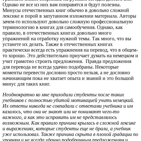
Однако не все из них вам понравятся и будут полезны.
Минусы отечественных книг обычно в довольно сложной
лексике и порой в запутанном изложении материала. Авторы
зачем-то используют довольно сложную профессиональную
терминологию в книгах для самообучения. Однако, как
правило, в отечественных книгах довольно много
упражнений на отработку нужной темы. Так много, что вы
устанете их делать. Также в отечественных книгах
практически всегда есть упражнения на перевод, что в общем-
то хорошо. Это действительно приучает думать на немецком и
учит грамотно строить предложения. Правда предложения
для перевода не всегда удачно подобраны. Некоторые
моменты перевести дословно просто нельзя, а не дословно
начинающим пока не хватает опыта и знаний и это большой
минус для таких книг.
Неоднократно ко мне приходили студенты после таких
учебников с полностью убитой мотивацией учить немецкий.
Их ответы никогда не совпадали с ответами учебника и им
казалось, что они не знают или не понимают чего-то
важного, а как это исправить им не представлялось
возможным. Как правило причина крылась в сложной лексике
и выражениях, которые студенты еще не брали, а учебник
уже использовал. Также причина скрыта в плохой градации по
уровням и не всегда удачно подобранным предложениям и