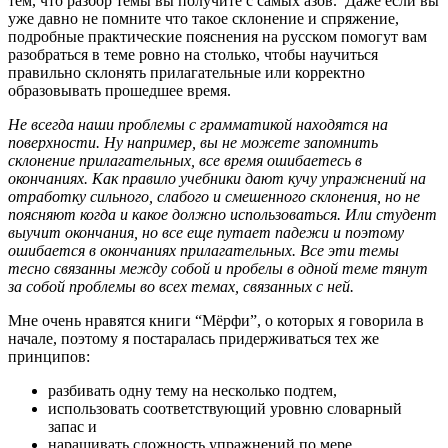
тем, что разбор темы вы получите с самых азов. Даже если вы
уже давно не помните что такое склонение и спряжение,
подробные практические пояснения на русском помогут вам
разобраться в теме ровно на столько, чтобы научиться
правильно склонять прилагательные или корректно
образовывать прошедшее время.
Не всегда наши проблемы с грамматикой находятся на
поверхности. Ну например, вы не можете запомнить
склонение прилагательных, все время ошибаетесь в
окончаниях. Как правило учебники дают кучу упражнений на
отработку сильного, слабого и смешенного склонения, но не
поясняют когда и какое должно использоваться. Или студент
выучит окончания, но все еще путает падежи и поэтому
ошибается в окончаниях прилагательных. Все эти темы
тесно связанны между собой и пробелы в одной теме тянут
за собой проблемы во всех темах, связанных с ней.
Мне очень нравятся книги “Мёрфи”, о которых я говорила в
начале, поэтому я постаралась придерживаться тех же
принципов:
разбивать одну тему на несколько подтем,
использовать соответствующий уровню словарный
запас и
наращивать сложность упражнений по мере