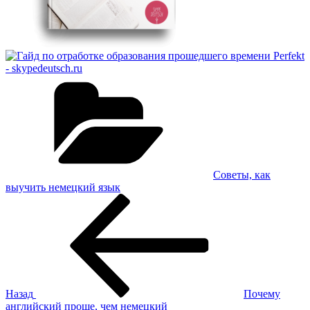
Рубрики
Советы, как
выучить немецкий язык
Навигация
Предыдущая
запись:
по
записям
Назад
Почему
английский проще, чем немецкий