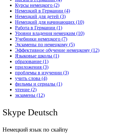
Курсы немецкого
(2)
Немецкий в Германии
(4)
Немецкий для детей
(3)
Немецкий для начинающих
(10)
Работа в Германии
(1)
Уровни владения немецким
(10)
Учебники немецкого
(7)
Экзамены по немецкому
(5)
Эффективное обучение немецкому
(12)
Языковые школы
(1)
образование
(1)
приложения
(3)
проблемы в изучении
(3)
учить слова
(4)
фильмы и сериалы
(1)
чтение
(2)
экзамены
(12)
Skype Deutsch
Немецкий язык по скайпу